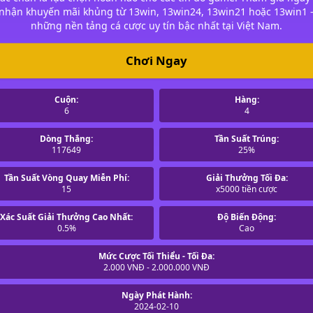
nhận khuyến mãi khủng từ 13win, 13win24, 13win21 hoặc 13win1 
những nền tảng cá cược uy tín bậc nhất tại Việt Nam.
Chơi Ngay
Cuộn:
Hàng:
6
4
Dòng Thắng:
Tần Suất Trúng:
117649
25%
Tần Suất Vòng Quay Miễn Phí:
Giải Thưởng Tối Đa:
15
x5000 tiền cược
Xác Suất Giải Thưởng Cao Nhất:
Độ Biến Động:
0.5%
Cao
Mức Cược Tối Thiểu - Tối Đa:
2.000 VNĐ - 2.000.000 VNĐ
Ngày Phát Hành:
2024-02-10