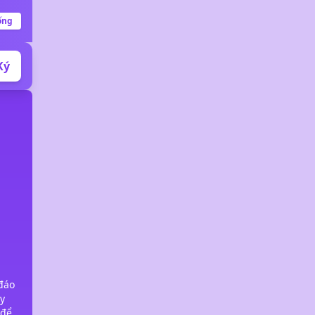
ống
Ký
đáo
ây
 để