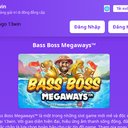
win
🌐
Tải xu
ảng giải trí di động đẳng cấp
Đăng Nhập
Đăng 
Bass Boss Megaways™
ss Boss Megaways™ là một trong những slot game mới mẻ và độc 
ại 13win. Với giao diện hiện đại, hiệu ứng âm thanh sống động, đ
ắc chắn là lựa chọn hoàn hảo cho các tín đồ game. Tham gia ngay